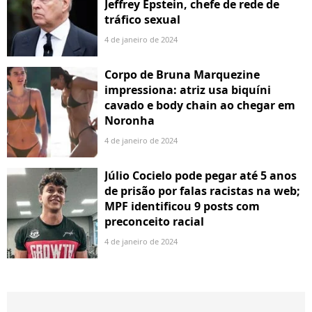
Jeffrey Epstein, chefe de rede de
tráfico sexual
4 de janeiro de 2024
Corpo de Bruna Marquezine
impressiona: atriz usa biquíni
cavado e body chain ao chegar em
Noronha
4 de janeiro de 2024
Júlio Cocielo pode pegar até 5 anos
de prisão por falas racistas na web;
MPF identificou 9 posts com
preconceito racial
4 de janeiro de 2024