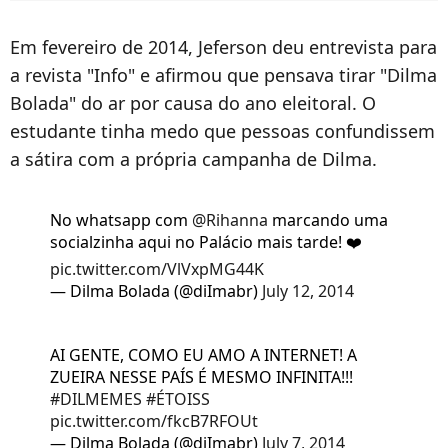
Em fevereiro de 2014, Jeferson deu entrevista para
a revista "Info" e afirmou que pensava tirar "Dilma
Bolada" do ar por causa do ano eleitoral. O
estudante tinha medo que pessoas confundissem
a sátira com a própria campanha de Dilma.
No whatsapp com
@Rihanna
marcando uma
socialzinha aqui no Palácio mais tarde! ❤️
pic.twitter.com/VlVxpMG44K
— Dilma Bolada (@diImabr)
July 12, 2014
AI GENTE, COMO EU AMO A INTERNET! A
ZUEIRA NESSE PAÍS É MESMO INFINITA!!!
#DILMEMES
#ÉTOISS
pic.twitter.com/fkcB7RFOUt
— Dilma Bolada (@diImabr)
July 7, 2014