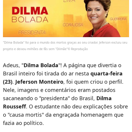
"Dilma Bolada" foi para o mundo dos mortos graças ao seu criador. Jeferson excluiu seu
projeto e deixou milhões de fãs sem "Dilmãe"© Reprodução
Adeus, "
Dilma Bolada
"! A página que divertia o
Brasil inteiro foi tirada do ar nesta
quarta-feira
(23)
.
Jeferson Monteiro
, foi quem criou o perfil.
Nele, imagens e comentários eram postados
sacaneando o "presidenta" do Brasil,
Dilma
Rousseff
. O estudante não deu explicações sobre
o "causa mortis" da engraçada homenagem que
fazia ao político.