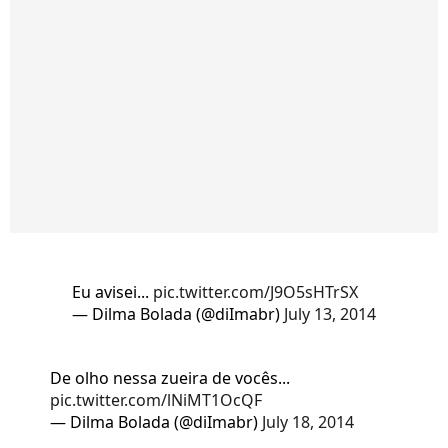
Eu avisei...
pic.twitter.com/J9O5sHTrSX
— Dilma Bolada (@diImabr)
July 13, 2014
De olho nessa zueira de vocês...
pic.twitter.com/lNiMT1OcQF
— Dilma Bolada (@diImabr)
July 18, 2014