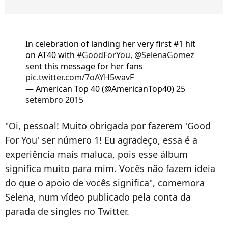
In celebration of landing her very first #1 hit
on AT40 with
#GoodForYou
,
@SelenaGomez
sent this message for her fans
pic.twitter.com/7oAYH5wavF
— American Top 40 (@AmericanTop40)
25
setembro 2015
"Oi, pessoal! Muito obrigada por fazerem 'Good
For You' ser número 1! Eu agradeço, essa é a
experiência mais maluca, pois esse álbum
significa muito para mim. Vocês não fazem ideia
do que o apoio de vocês significa", comemora
Selena, num vídeo publicado pela conta da
parada de singles no Twitter.