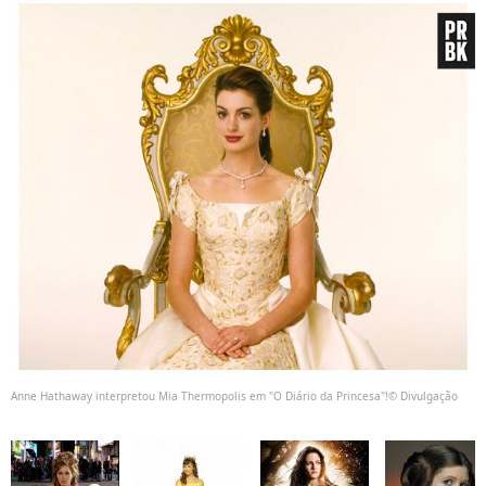
Anne Hathaway interpretou Mia Thermopolis em "O Diário da Princesa"!© Divulgação