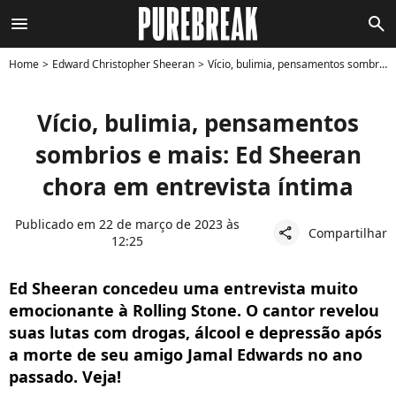
menu
search
Home
Edward Christopher Sheeran
Vício, bulimia, pensamentos sombrios e mais: Ed Sheeran chora em entrevista íntima
Vício, bulimia, pensamentos
sombrios e mais: Ed Sheeran
chora em entrevista íntima
Publicado em 22 de março de 2023 às
Compartilhar
share
12:25
Ed Sheeran concedeu uma entrevista muito
emocionante à Rolling Stone. O cantor revelou
suas lutas com drogas, álcool e depressão após
a morte de seu amigo Jamal Edwards no ano
passado. Veja!