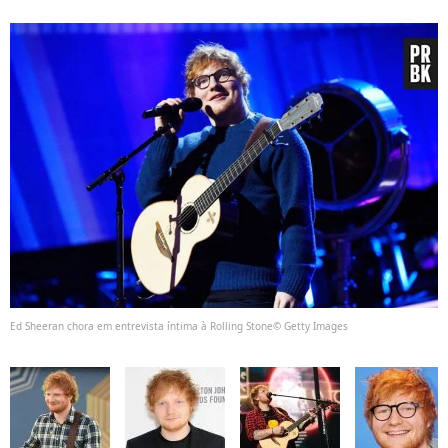
Ed Sheeran chora em entrevista íntima à Rolling Stone© Getty Images