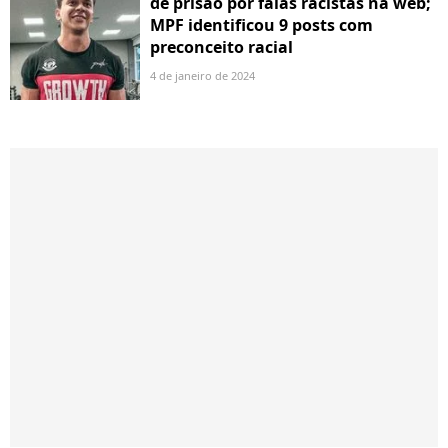
de prisão por falas racistas na web;
MPF identificou 9 posts com
preconceito racial
4 de janeiro de 2024