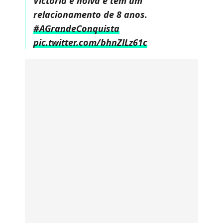
Victoria é noiva e tem um
relacionamento de 8 anos.
#AGrandeConquista
pic.twitter.com/bhnZlLz61c