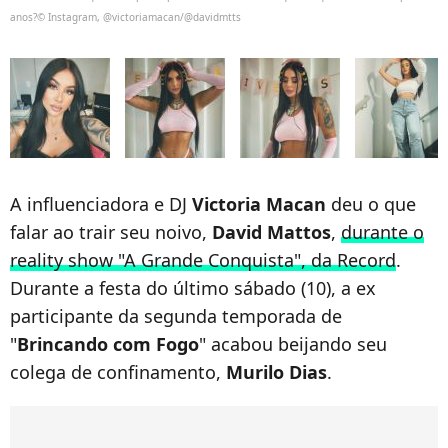
anos?© Instagram, @victoriamacan/@davidmtts
A influenciadora e DJ
Victoria Macan
deu o que
falar ao trair seu noivo,
David Mattos
,
durante o
reality show "A Grande Conquista", da Record
.
Durante a festa do último sábado (10), a ex
participante da segunda temporada de
"
Brincando com Fogo
" acabou beijando seu
colega de confinamento,
Murilo Dias
.