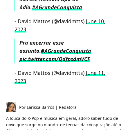
ódio.
#AGrandeConquista
- David Mattos (@davidmtts)
June 10,
2023
Pra encerrar esse
assunto.
#AGrandeConquista
pic.twitter.com/QdfpzdmVCF
- David Mattos (@davidmtts)
June 11,
2023
Por
Larissa Barros
|
Redatora
A louca do K-Pop e música em geral, adoro saber tudo de
novo que surge no mundo, de teorias da conspiração até o