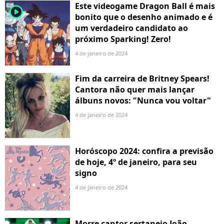
Este videogame Dragon Ball é mais
player2
bonito que o desenho animado e é
um verdadeiro candidato ao
próximo Sparking! Zero!
4 de janeiro de 2024
Fim da carreira de Britney Spears!
Cantora não quer mais lançar
álbuns novos: "Nunca vou voltar"
4 de janeiro de 2024
Horóscopo 2024: confira a previsão
de hoje, 4º de janeiro, para seu
signo
4 de janeiro de 2024
Morre cantor sertanejo João