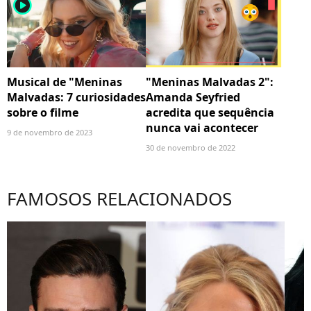
player2
Musical de "Meninas
"Meninas Malvadas 2":
Malvadas: 7 curiosidades
Amanda Seyfried
sobre o filme
acredita que sequência
nunca vai acontecer
9 de novembro de 2023
30 de novembro de 2022
FAMOSOS RELACIONADOS