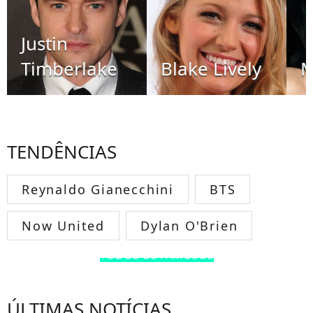
Justin
Timberlake
Blake Lively
M
TENDÊNCIAS
Reynaldo Gianecchini
BTS
Now United
Dylan O'Brien
TODOS OS FAMOSOS
ÚLTIMAS NOTÍCIAS