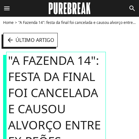
menu
search
Home
"A Fazenda 14": festa da final foi cancelada e causou alvorço entre ex-peões - Foto
arrow_left
ÚLTIMO ARTIGO
"A FAZENDA 14":
FESTA DA FINAL
FOI CANCELADA
E CAUSOU
ALVORÇO ENTRE