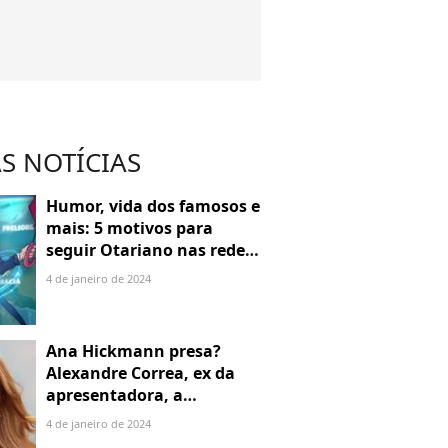
S NOTÍCIAS
Humor, vida dos famosos e
mais: 5 motivos para
seguir Otariano nas redes
sociais
4 de janeiro de 2024
Ana Hickmann presa?
Alexandre Correa, ex da
apresentadora, a
denuncia por alienação
4 de janeiro de 2024
parental