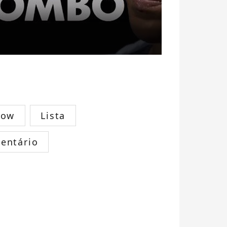
how
Lista
entário