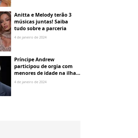
Anitta e Melody terão 3
músicas juntas! Saiba
tudo sobre a parceria
4 de janeiro de 2024
Príncipe Andrew
participou de orgia com
menores de idade na ilha
de Jeffrey Epstein, chefe de
4 de janeiro de 2024
rede de tráfico sexual