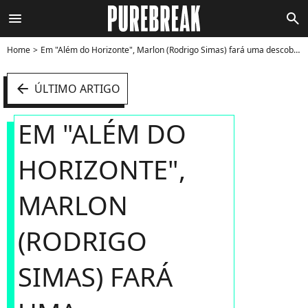
menu
search
Home
Em "Além do Horizonte", Marlon (Rodrigo Simas) fará uma descoberta importante - Foto
arrow_left
ÚLTIMO ARTIGO
EM "ALÉM DO
HORIZONTE",
MARLON
(RODRIGO
SIMAS) FARÁ