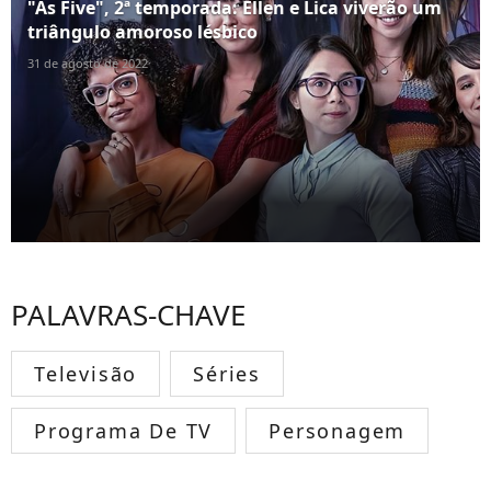
"As Five", 2ª temporada: Ellen e Lica viverão um
triângulo amoroso lésbico
31 de agosto de 2022
PALAVRAS-CHAVE
Televisão
Séries
Programa De TV
Personagem