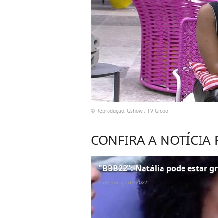
© Reprodução, Gshow / TV Globo
CONFIRA A NOTÍCIA
"BBB22": Natália pode estar g
2 de março de 2022