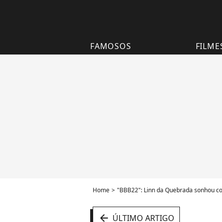
FAMOSOS
FILME
Home
"BBB22": Linn da Quebrada sonhou com 
arrow_left
ÚLTIMO ARTIGO