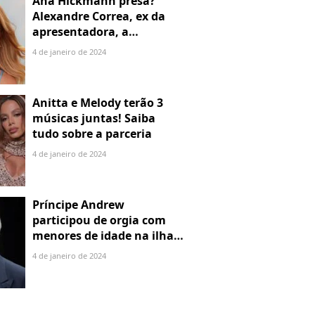
Ana Hickmann presa?
Alexandre Correa, ex da
apresentadora, a
denuncia por alienação
4 de janeiro de 2024
parental
Anitta e Melody terão 3
músicas juntas! Saiba
tudo sobre a parceria
4 de janeiro de 2024
Príncipe Andrew
participou de orgia com
menores de idade na ilha
de Jeffrey Epstein, chefe de
4 de janeiro de 2024
rede de tráfico sexual