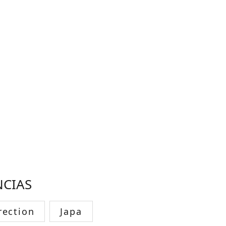
NCIAS
rection
Japa