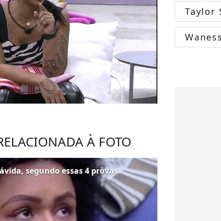
Taylor 
Wanes
 RELACIONADA À FOTO
rávida, segundo essas 4 provas