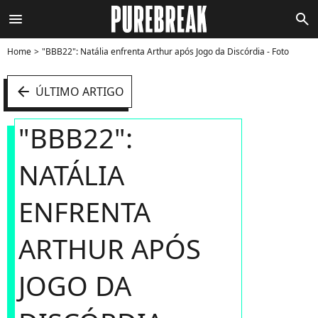
menu
search
Home
"BBB22": Natália enfrenta Arthur após Jogo da Discórdia - Foto
arrow_left
ÚLTIMO ARTIGO
"BBB22":
NATÁLIA
ENFRENTA
ARTHUR APÓS
JOGO DA