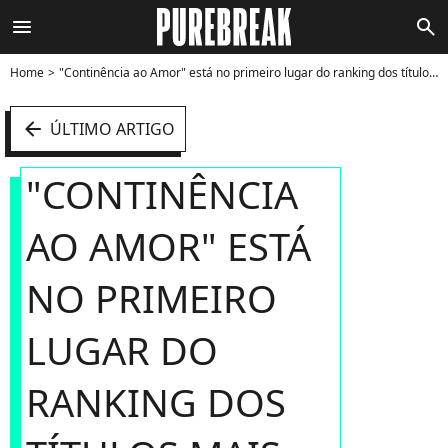
menu
search
Home
"Continência ao Amor" está no primeiro lugar do ranking dos títulos mais assistidos no mundo na Netflix - Foto
arrow_left
ÚLTIMO ARTIGO
"CONTINÊNCIA
AO AMOR" ESTÁ
NO PRIMEIRO
LUGAR DO
RANKING DOS