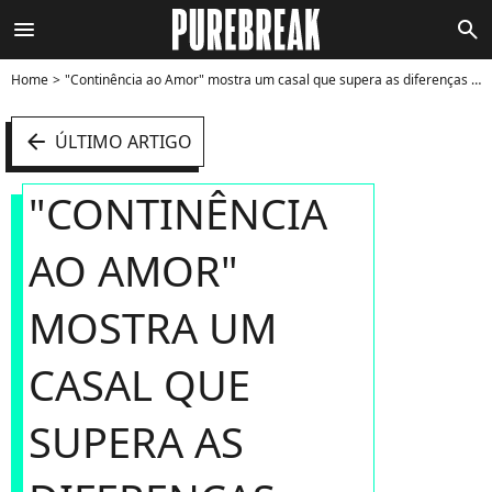
menu
search
Home
"Continência ao Amor" mostra um casal que supera as diferenças pelo amor - Foto
arrow_left
ÚLTIMO ARTIGO
"CONTINÊNCIA
AO AMOR"
MOSTRA UM
CASAL QUE
SUPERA AS