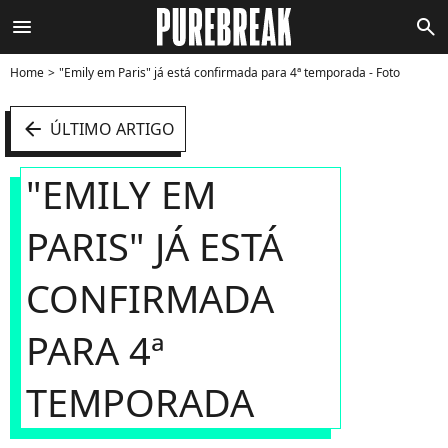
menu
search
Home
"Emily em Paris" já está confirmada para 4ª temporada - Foto
arrow_left
ÚLTIMO ARTIGO
"EMILY EM
PARIS" JÁ ESTÁ
CONFIRMADA
PARA 4ª
TEMPORADA