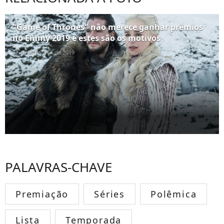
"Game of Thrones" não merece ganhar prêmios
no Emmy 2019 e estes são os motivos
22 de setembro de 2019
PALAVRAS-CHAVE
Premiação
Séries
Polêmica
Lista
Temporada