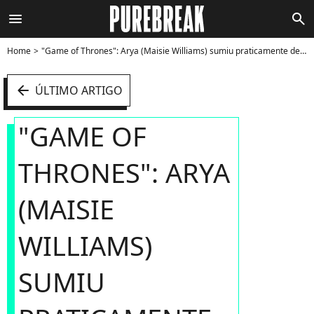
menu
search
Home
"Game of Thrones": Arya (Maisie Williams) sumiu praticamente depois de assassinar o Rei da Noite - Foto
arrow_left
ÚLTIMO ARTIGO
"GAME OF
THRONES": ARYA
(MAISIE
WILLIAMS)
SUMIU