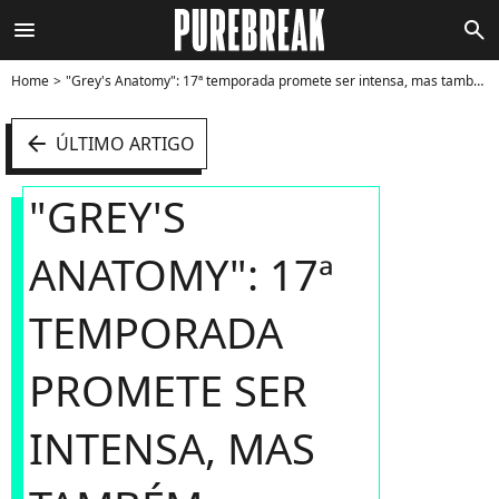
menu
search
Home
"Grey's Anatomy": 17ª temporada promete ser intensa, mas também divertida - Foto
arrow_left
ÚLTIMO ARTIGO
"GREY'S
ANATOMY": 17ª
TEMPORADA
PROMETE SER
INTENSA, MAS