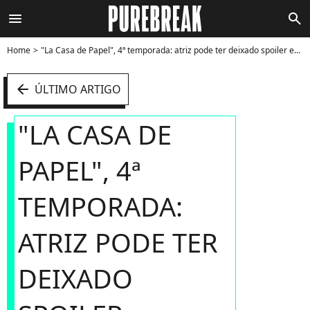
menu
search
Home
"La Casa de Papel", 4ª temporada: atriz pode ter deixado spoiler escapar - Foto
arrow_left
ÚLTIMO ARTIGO
"LA CASA DE
PAPEL", 4ª
TEMPORADA:
ATRIZ PODE TER
DEIXADO