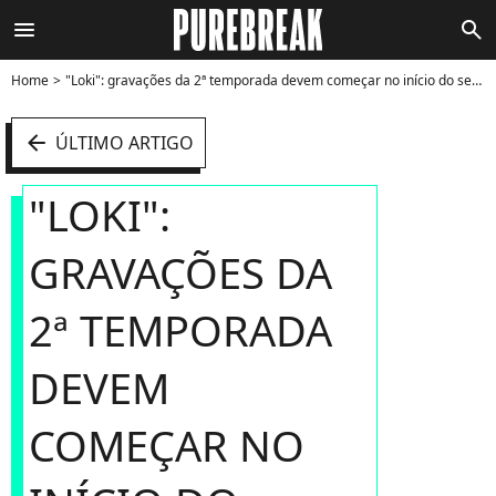
menu
search
Home
"Loki": gravações da 2ª temporada devem começar no início do segundo semestre - Foto
arrow_left
ÚLTIMO ARTIGO
"LOKI":
GRAVAÇÕES DA
2ª TEMPORADA
DEVEM
COMEÇAR NO