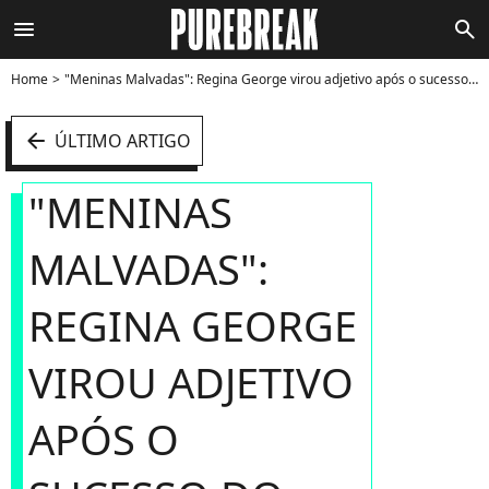
menu
search
Home
"Meninas Malvadas": Regina George virou adjetivo após o sucesso do filme - Foto
arrow_left
ÚLTIMO ARTIGO
"MENINAS
MALVADAS":
REGINA GEORGE
VIROU ADJETIVO
APÓS O