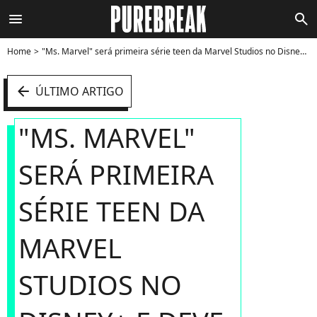
menu
search
Home
"Ms. Marvel" será primeira série teen da Marvel Studios no Disney+ e deve mostrar bastante dramas adolescentes, como mostra o trailer - Foto
arrow_left
ÚLTIMO ARTIGO
"MS. MARVEL"
SERÁ PRIMEIRA
SÉRIE TEEN DA
MARVEL
STUDIOS NO