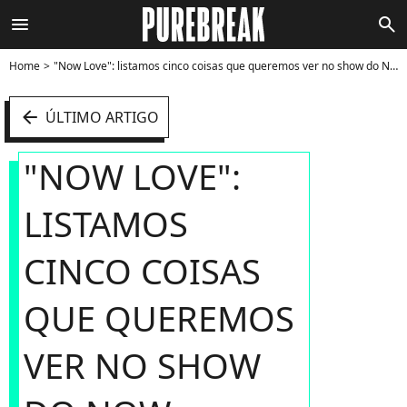
menu
search
Home
"Now Love": listamos cinco coisas que queremos ver no show do Now United - Foto
arrow_left
ÚLTIMO ARTIGO
"NOW LOVE":
LISTAMOS
CINCO COISAS
QUE QUEREMOS
VER NO SHOW