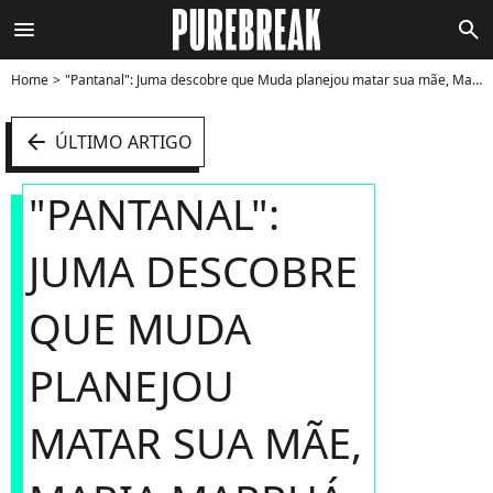
menu
search
Home
"Pantanal": Juma descobre que Muda planejou matar sua mãe, Maria Marruá - Foto
arrow_left
ÚLTIMO ARTIGO
"PANTANAL":
JUMA DESCOBRE
QUE MUDA
PLANEJOU
MATAR SUA MÃE,