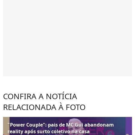
CONFIRA A NOTÍCIA
RELACIONADA À FOTO
"Power Couple": pais de MC Gui abandonam
reality após surto coletivo na casa