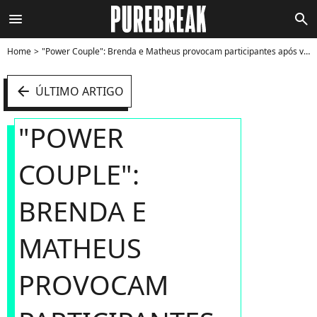
menu
search
Home
"Power Couple": Brenda e Matheus provocam participantes após voltarem da D.R - Foto
arrow_left
ÚLTIMO ARTIGO
"POWER
COUPLE":
BRENDA E
MATHEUS
PROVOCAM