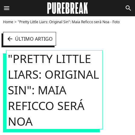
menu
search
Home
"Pretty Little Liars: Original Sin": Maia Reficco será Noa - Foto
arrow_left
ÚLTIMO ARTIGO
"PRETTY LITTLE
LIARS: ORIGINAL
SIN": MAIA
REFICCO SERÁ
NOA