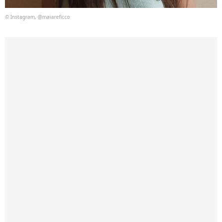
© Instagram, @maiareficco