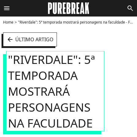
menu
search
Home
"Riverdale": 5ª temporada mostrará personagens na faculdade - Foto
arrow_left
ÚLTIMO ARTIGO
"RIVERDALE": 5ª
TEMPORADA
MOSTRARÁ
PERSONAGENS
NA FACULDADE