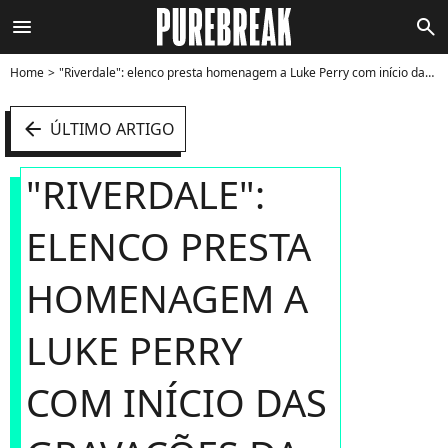
menu
search
Home
"Riverdale": elenco presta homenagem a Luke Perry com início das gravações da 4ª temporada - Foto
arrow_left
ÚLTIMO ARTIGO
"RIVERDALE":
ELENCO PRESTA
HOMENAGEM A
LUKE PERRY
COM INÍCIO DAS