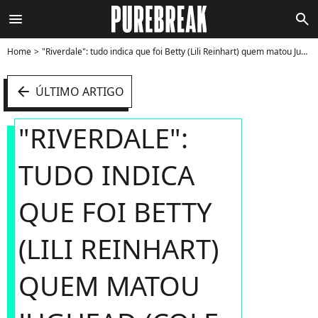
menu
search
Home
"Riverdale": tudo indica que foi Betty (Lili Reinhart) quem matou Jughead (Cole Sprouse) - Foto
arrow_left
ÚLTIMO ARTIGO
"RIVERDALE":
TUDO INDICA
QUE FOI BETTY
(LILI REINHART)
QUEM MATOU