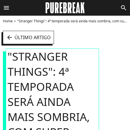
menu
search
Home
"Stranger Things": 4ª temporada será ainda mais sombria, com super vilão - Foto
arrow_left
ÚLTIMO ARTIGO
"STRANGER
THINGS": 4ª
TEMPORADA
SERÁ AINDA
MAIS SOMBRIA,