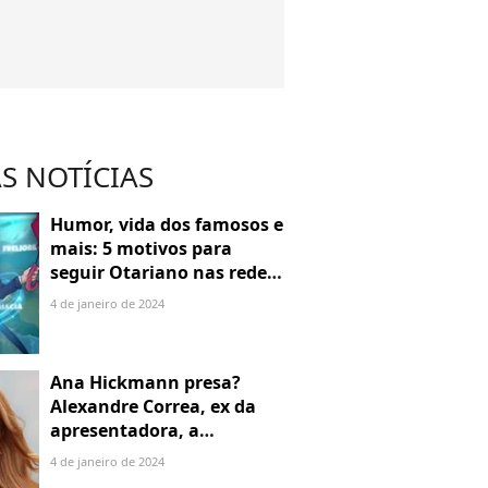
S NOTÍCIAS
Humor, vida dos famosos e
mais: 5 motivos para
seguir Otariano nas redes
sociais
4 de janeiro de 2024
Ana Hickmann presa?
Alexandre Correa, ex da
apresentadora, a
denuncia por alienação
4 de janeiro de 2024
parental