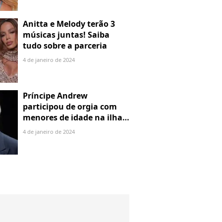
Anitta e Melody terão 3
músicas juntas! Saiba
tudo sobre a parceria
4 de janeiro de 2024
Príncipe Andrew
participou de orgia com
menores de idade na ilha
de Jeffrey Epstein, chefe de
4 de janeiro de 2024
rede de tráfico sexual