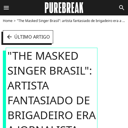
menu
search
Home
"The Masked Singer Brasil": artista fantasiado de brigadeiro era a jornalista Renata Ceribeli - Foto
arrow_left
ÚLTIMO ARTIGO
"THE MASKED
SINGER BRASIL":
ARTISTA
FANTASIADO DE
BRIGADEIRO ERA