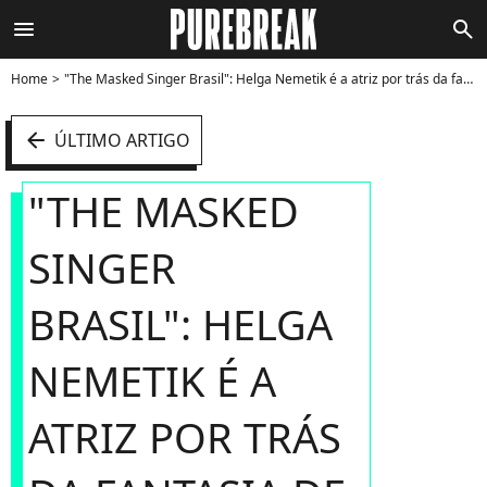
menu
search
Home
"The Masked Singer Brasil": Helga Nemetik é a atriz por trás da fantasia de arara - Foto
arrow_left
ÚLTIMO ARTIGO
"THE MASKED
SINGER
BRASIL": HELGA
NEMETIK É A
ATRIZ POR TRÁS