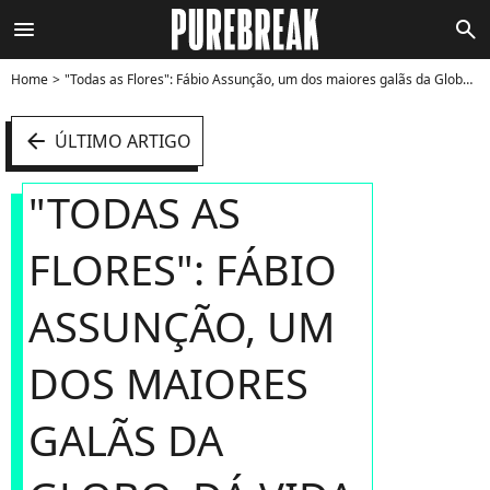
menu
search
Home
"Todas as Flores": Fábio Assunção, um dos maiores galãs da Globo, dá vida a Humberto na trama - Foto
arrow_left
ÚLTIMO ARTIGO
"TODAS AS
FLORES": FÁBIO
ASSUNÇÃO, UM
DOS MAIORES
GALÃS DA