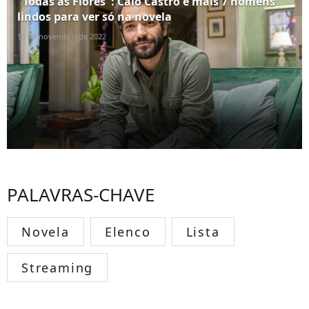
"Todas as Flores": Caio Castro e mais 7 homens
lindos para ver só na novela
10 de novembro de 2022
PALAVRAS-CHAVE
Novela
Elenco
Lista
Streaming