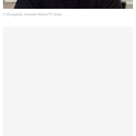
© Divulgação, Estevam Avellar/TV Globo