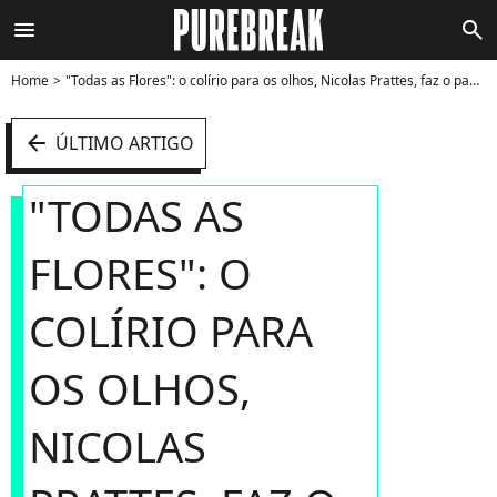
menu
search
Home
"Todas as Flores": o colírio para os olhos, Nicolas Prattes, faz o papel de Diego, um rapaz que assume a culpa por um crime que não cometeu na história - Foto
arrow_left
ÚLTIMO ARTIGO
"TODAS AS
FLORES": O
COLÍRIO PARA
OS OLHOS,
NICOLAS