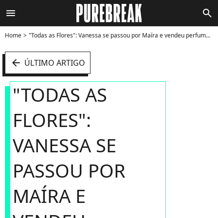
menu
search
Home
"Todas as Flores": Vanessa se passou por Maíra e vendeu perfume da empresa, culpando a irmã cega - Foto
arrow_left
ÚLTIMO ARTIGO
"TODAS AS
FLORES":
VANESSA SE
PASSOU POR
MAÍRA E