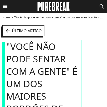
menu
search
Home
"Você não pode sentar com a gente" é um dos maiores bordões de "Meninas Malvadas" - Foto
arrow_left
ÚLTIMO ARTIGO
"VOCÊ NÃO
PODE SENTAR
COM A GENTE" É
UM DOS
MAIORES