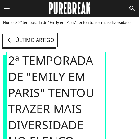
menu
search
Home
2ª temporada de "Emily em Paris" tentou trazer mais diversidade no elenco - Foto
arrow_left
ÚLTIMO ARTIGO
2ª TEMPORADA
DE "EMILY EM
PARIS" TENTOU
TRAZER MAIS
DIVERSIDADE