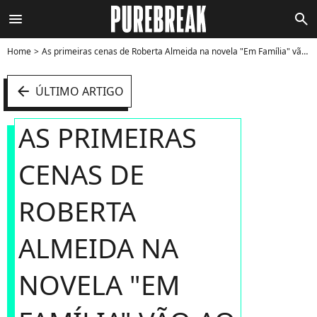
menu
search
Home
As primeiras cenas de Roberta Almeida na novela "Em Família" vão ao ar nesta terça-feira, 11 de fevereiro de 2014 - Foto
arrow_left
ÚLTIMO ARTIGO
AS PRIMEIRAS
CENAS DE
ROBERTA
ALMEIDA NA
NOVELA "EM