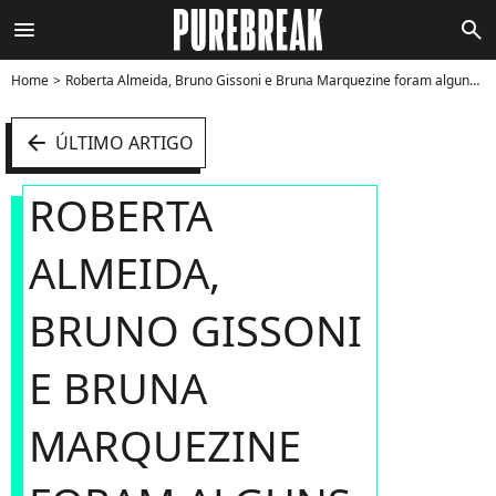
menu
search
Home
Roberta Almeida, Bruno Gissoni e Bruna Marquezine foram alguns dos atores que viajaram para Viena, na Áustria, gravar cenas de "Em Família" - Foto
arrow_left
ÚLTIMO ARTIGO
ROBERTA
ALMEIDA,
BRUNO GISSONI
E BRUNA
MARQUEZINE