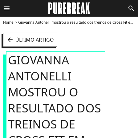
menu
search
Home
Giovanna Antonelli mostrou o resultado dos treinos de Cross Fit em um ensaio fotográfico bem ousado - Foto
arrow_left
ÚLTIMO ARTIGO
GIOVANNA
ANTONELLI
MOSTROU O
RESULTADO DOS
TREINOS DE