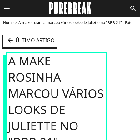
menu
search
Home
A make rosinha marcou vários looks de Juliette no "BBB 21" - Foto
arrow_left
ÚLTIMO ARTIGO
A MAKE
ROSINHA
MARCOU VÁRIOS
LOOKS DE
JULIETTE NO