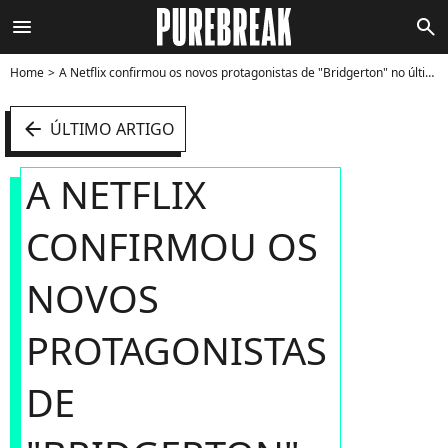
menu
search
Home
A Netflix confirmou os novos protagonistas de "Bridgerton" no último domingo (15) - Foto
arrow_left
ÚLTIMO ARTIGO
A NETFLIX
CONFIRMOU OS
NOVOS
PROTAGONISTAS
DE