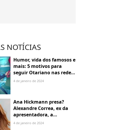
S NOTÍCIAS
Humor, vida dos famosos e
mais: 5 motivos para
seguir Otariano nas redes
sociais
4 de janeiro de 2024
Ana Hickmann presa?
Alexandre Correa, ex da
apresentadora, a
denuncia por alienação
4 de janeiro de 2024
parental