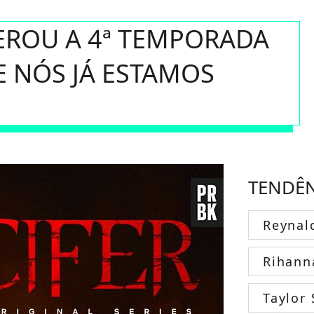
BEROU A 4ª TEMPORADA
 E NÓS JÁ ESTAMOS
TENDÊ
Reynal
Rihann
Taylor 