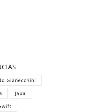
NCIAS
do Gianecchini
a
Japa
Swift