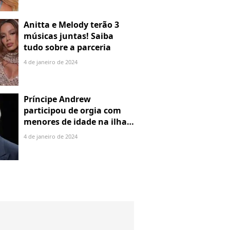
Anitta e Melody terão 3
músicas juntas! Saiba
tudo sobre a parceria
4 de janeiro de 2024
Príncipe Andrew
participou de orgia com
menores de idade na ilha
de Jeffrey Epstein, chefe de
4 de janeiro de 2024
rede de tráfico sexual