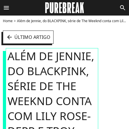
menu
search
Home
Além de Jennie, do BLACKPINK, série de The Weeknd conta com Lily Rose-Depp e Troy Sivan no elenco - Foto
arrow_left
ÚLTIMO ARTIGO
ALÉM DE JENNIE,
DO BLACKPINK,
SÉRIE DE THE
WEEKND CONTA
COM LILY ROSE-