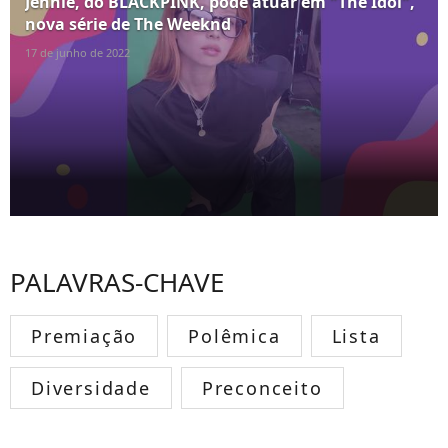
Jennie, do BLACKPINK, pode atuar em "The Idol",
nova série de The Weeknd
17 de junho de 2022
PALAVRAS-CHAVE
Premiação
Polêmica
Lista
Diversidade
Preconceito