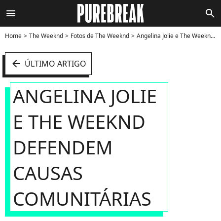
menu
search
Home
The Weeknd
Fotos de The Weeknd
Angelina Jolie e The Weeknd defendem causas comunitárias - Foto
arrow_left
ÚLTIMO ARTIGO
ANGELINA JOLIE
E THE WEEKND
DEFENDEM
CAUSAS
COMUNITÁRIAS