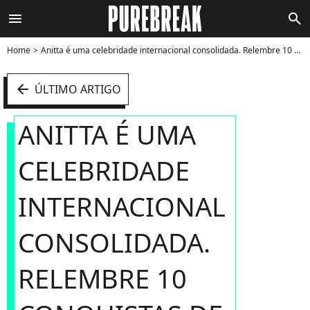
menu
search
Home
Anitta é uma celebridade internacional consolidada. Relembre 10 conquistas de sua carreira! - Foto
arrow_left
ÚLTIMO ARTIGO
ANITTA É UMA
CELEBRIDADE
INTERNACIONAL
CONSOLIDADA.
RELEMBRE 10