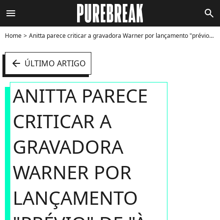
menu
search
Home
Anitta parece criticar a gravadora Warner por lançamento "prévio" de "À Procura da Anitta Perfeita": "W é W", escreveu - Foto
arrow_left
ÚLTIMO ARTIGO
ANITTA PARECE
CRITICAR A
GRAVADORA
WARNER POR
LANÇAMENTO