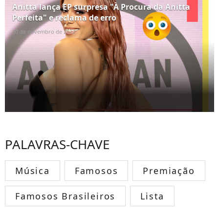
Anitta lança EP surpresa "À Procura da Anitta
Perfeita" e reclama de erro
30 de novembro de 2022
PALAVRAS-CHAVE
Música
Famosos
Premiação
Famosos Brasileiros
Lista