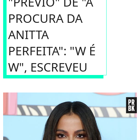
"PRÉVIO" DE "À
PROCURA DA
ANITTA
PERFEITA": "W É
W", ESCREVEU