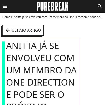
menu
search
Home
Anitta já se envolveu com um membro da One Direction e pode ser o próximo interesse amoroso de Harry Styles - Foto
arrow_left
ÚLTIMO ARTIGO
ANITTA JÁ SE
ENVOLVEU COM
UM MEMBRO DA
ONE DIRECTION
E PODE SER O