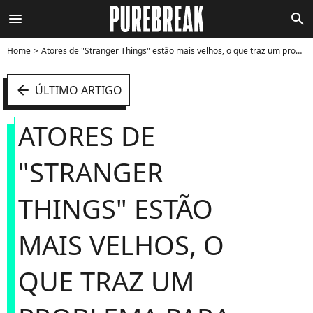
menu
search
Home
Atores de "Stranger Things" estão mais velhos, o que traz um problema para a 5ª temporada - Foto
arrow_left
ÚLTIMO ARTIGO
ATORES DE
"STRANGER
THINGS" ESTÃO
MAIS VELHOS, O
QUE TRAZ UM